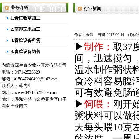
业务介绍
行业新闻
1.青贮牧草加工
2.高湿玉米加工
作者:
来源:
日期: 2017-06-16
浏览次
3.青贮设备租赁
▶
制作：
取37
4.青贮设备销售
间，迅速搅匀
内蒙古源生泰农牧业开发有限公司
温水制作粥状
电话：0471-2523629
食冷料容易腹
邮箱
a15047240499@163
：
.com
联系人：蒋先生
可有效避免肠
网址：
www.04712523629.com
地址：呼和浩特市金桥开发区电子
▶
饲喂：
刚开
商务产业园区
粥状料可以做得
天每头喂10克
的浓度，一周后