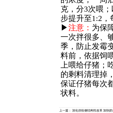
克，分3次喂
步提升至1:2
▶
注意：
为保
一次拌很多、
季，防止发霉
料前，依据饲
上喂给仔猪；
的剩料清理掉
保证仔猪每次
状料。
上一篇：
深化供给侧结构性改革 加快奶