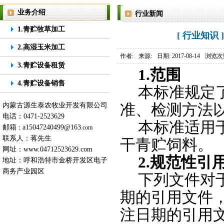
业务介绍
行业新闻
1.青贮牧草加工
[ 行业知
2.高湿玉米加工
作者:
来源:
日期: 2017-08-14
浏览次
3.青贮设备租赁
1.范围
4.青贮设备销售
本标准规定
内蒙古源生泰农牧业开发有限公司
准、检测方法
电话：0471-2523629
本标准适用
邮箱
a15047240499@163
：
.com
联系人：蒋先生
干青贮饲料。
网址：
www.04712523629.com
2.规范性引
地址：呼和浩特市金桥开发区电子
商务产业园区
下列文件对
期的引用文件
注日期的引用文