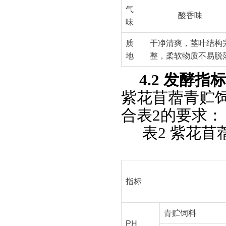
气
酸香味
味
质
干净清爽，茎叶结构
地
整，柔软物质不易脱
4.2 发酵指
紫花苜蓿青贮
合表2的要求：
表2 紫花
指标
青贮饲料
PH