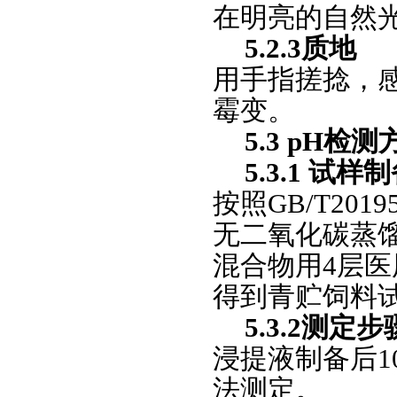
在明亮的自然
5.2.3质地
用手指搓捻，
霉变。
5.3 pH检测
5.3.1 试样
按照GB/T201
无二氧化碳蒸馏
混合物用4层
得到青贮饲料
5.3.2测定步
浸提液制备后10
法测定。