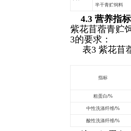
半干青贮饲料
4.3 营养指
紫花苜蓿青贮
3的要求：
表3 紫花
指标
粗蛋白/%
中性洗涤纤维/%
酸性洗涤纤维/%