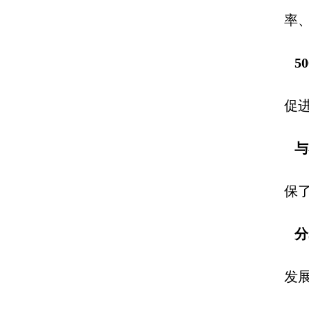
率
5
促
与
保
分
发