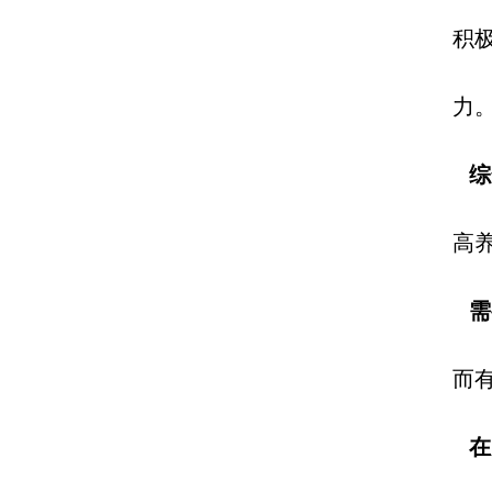
积
力
综
高
需
而
在