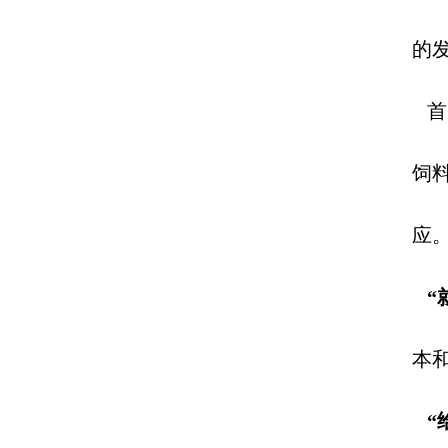
的
首
饲
应
“
本
“