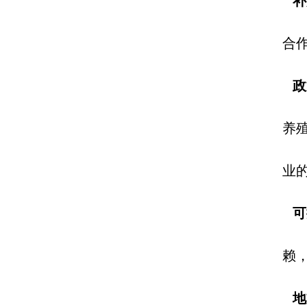
补
合
政
养
业
可
赖
地