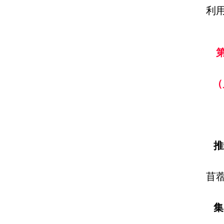
利
（
推
苜
集