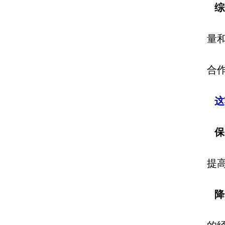
综
量
合
这
保
提
降