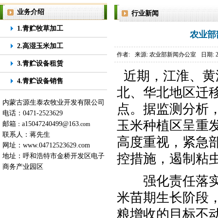
业务介绍
行业新闻
1.青贮牧草加工
农业部
2.高湿玉米加工
作者:
来源: 农业部新闻办公室
日期: 2
3.青贮设备租赁
近期，江淮、黄
4.青贮设备销售
北、华北地区迁
内蒙古源生泰农牧业开发有限公司
点。据监测分析
电话：0471-2523629
玉米种植区呈重
邮箱
a15047240499@163
：
.com
联系人：蒋先生
高度重视，紧急
网址：
www.04712523629.com
控措施，遏制粘虫
地址：呼和浩特市金桥开发区电子
商务产业园区
强化责任落实。
米苗期生长阶段
粮增收的目标不