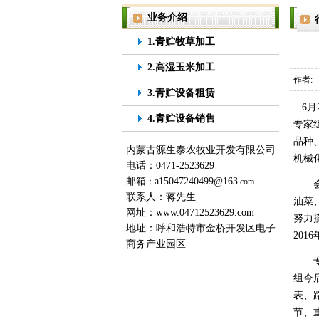
业务介绍
1.青贮牧草加工
2.高湿玉米加工
作者:
3.青贮设备租赁
6月
4.青贮设备销售
专家
品种
内蒙古源生泰农牧业开发有限公司
机械
电话：0471-2523629
邮箱
a15047240499@163
：
.com
会议
联系人：蒋先生
油菜
网址：
www.04712523629.com
努力
地址：呼和浩特市金桥开发区电子
20
商务产业园区
专家
组今
表、
节、