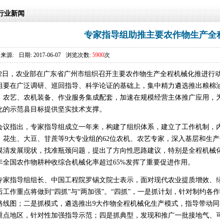
行业新闻
专家指导组助推主要农作物生产全
来源:
日期: 2017-06-07
浏览次数:
5900
次
2日，农业部在广东省广州市组织召开主要农作物生产全程机械化推进行
组要在广泛调研、巡回指导、科学论证的基础上，集中精力遴选推出粮棉
、农艺、农机装备、作业服务集成配套，加速在规模经营主体推广应用，为完
化的示范县目标提供坚实技术支撑。
指出，专家指导组成立一年来，构建了组织体系，建立了工作机制，内
、花生、大豆、甘蔗等9大专业组的62位农机、农艺专家，深入基层和生
摸清发展现状，找准瓶颈问题，提出了方向性思路建议，特别是全程机械
16年全国农作物耕种收综合机械化率超过65%发挥了重要促进作用。
指导组组长、中国工程院罗锡文院士表示，面对现代农业提质增效、绿
后工作重点将做到“四抓”与“两加强”。“四抓”，一是抓计划，针对制约
路线图；二是抓模式，遴选推出9大作物全程机械化生产模式，指导带动
重点地区，针对性加强指导示范；四是抓典型，发现和推广一批接地气、可